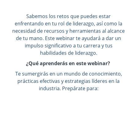
Sabemos los retos que puedes estar
enfrentando en tu rol de liderazgo, así como la
necesidad de recursos y herramientas al alcance
de tu mano. Este webinar te ayudará a dar un
impulso significativo a tu carrera y tus
habilidades de liderazgo.
¿Qué aprenderás en este webinar?
Te sumergirás en un mundo de conocimiento,
prácticas efectivas y estrategias líderes en la
industria. Prepárate para:
1. Abordar los Retos de la Supervisión:
Aprenderás a identificar y superar obstáculos
comunes que los supervisores enfrentan en un
entorno laboral en constante evolución. Esta
información te capacitará para dirigir a tu
equipo con eficacia, convirtiéndote en un líder